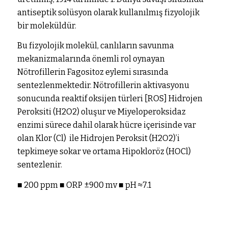
antiseptik solüsyon olarak kullanılmış fizyolojik
bir moleküldür.
Bu fizyolojik molekül, canlıların savunma
mekanizmalarında önemli rol oynayan
Nötrofillerin Fagositoz eylemi sırasında
sentezlenmektedir. Nötrofillerin aktivasyonu
sonucunda reaktif oksijen türleri [ROS] Hidrojen
Peroksiti (H2O2) oluşur ve Miyeloperoksidaz
enzimi sürece dahil olarak hücre içerisinde var
olan Klor (Cl) ile Hidrojen Peroksit (H2O2)’i
tepkimeye sokar ve ortama Hipokloröz (HOCl)
sentezlenir.
■ 200 ppm ■ ORP ±900 mv ■ pH ≈7.1