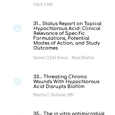
FACP, CWS
31... Status Report on Topical
Hypochlorous Acid: Clinical
Relevance of Specific
Formulations, Potential
Modes of Action, and Study
Outcomes
James Q Del Rosso
Neal Bhatia
,
33... Threating Chronic
Wounds With Hypochlorous
Acid Disrupts Biofilm
Martin C. Robson, MD
35... The in vitro antimicrobial