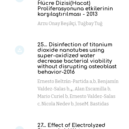
Hücre Dizisi(Hacat)
Proliferasyonuna etkilerinin
karşılaştırılması - 2013
Arzu Onay Beşikçi, Tuğbay Tuğ
25... Disinfection of titanium
dioxide nanotubes using
super-oxidized water
decrease bacterial viability
without disrupting osteoblast
behavior-2016
Ernesto Beltrán-Partida a,b, Benjamín
Valdez-Salas b,⁎, Alan Escamilla b,
Mario Curiel b, Ernesto Valdez-Salas
c, Nicola Nedev b, JoseM. Bastidas
27... Effect of Electrolyzed