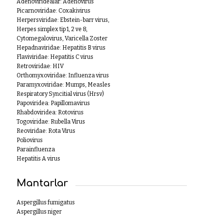
Adenoviridealar: Adenovirus
Picarnoviridae: Coxakivirus
Herpersviridae: Ebstein-barr virus,
Herpes simplex tip 1, 2 ve 8,
Cytomegalovirus, Varicella Zoster
Hepadnaviridae: Hepatitis B virus
Flaviviridae: Hepatitis C virus
Retroviridae: HIV
Orthomyxoviridae: Influenza virus
Paramyxoviridae: Mumps, Measles
Respiratory Syncitial virus (Hrsv)
Papoviridea: Papillomavirus
Rhabdoviridea: Rotovirus
Togoviridae: Rubella Virus
Reoviridae: Rota Virus
Poliovirus
Parainfluenza
Hepatitis A virus
Mantarlar
Aspergillus fumigatus
Aspergillus niger