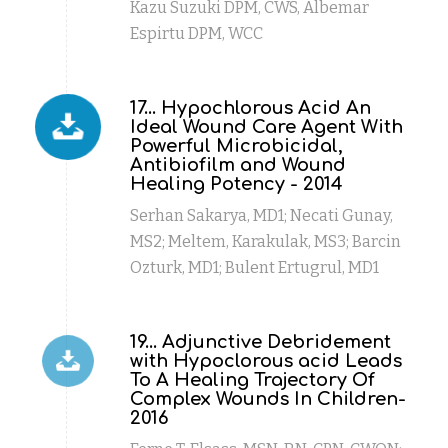
Kazu Suzuki DPM, CWS, Albemar
Espirtu DPM, WCC
17... Hypochlorous Acid An
Ideal Wound Care Agent With
Powerful Microbicidal,
Antibiofilm and Wound
Healing Potency - 2014
Serhan Sakarya, MD1; Necati Gunay,
MS2; Meltem, Karakulak, MS3; Barcin
Ozturk, MD1; Bulent Ertugrul, MD1
19... Adjunctive Debridement
with Hypoclorous acid Leads
To A Healing Trajectory Of
Complex Wounds In Children-
2016