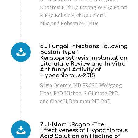
Khosrovi B, PhD,a Hwong W, BS,a Barati
E, BS,a Belisle B, PhD,a Celeri C,
MSa,and Robson MC, MDc
5... Fungal Infections Following
Boston Type 1
Keratoprosthesis Implantation
Literature Review and In Vitro
Antifungal Activity of
Hypochlorous-2015
Silvia Odorcic, MD, FRCSC, Wolfgang
Haas, PhD, Michael S. Gilmore, PhD,
and Claes H. Dohlman, MD, PhD
7... I-İslam I.Ragap -The
Effectiveness of Hypochlorous
Acid Solution on Healing of