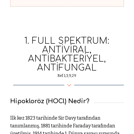
1. FULL SPEKTRUM:
ANTIVIRAL,
ANTIBAKTERIYEL,
ANTIFUNGAL
Ref.1,3,9,29
Hipokloröz (HOCl) Nedir?
İlk kez 1823 tarihinde Sir Davy tarafından
tanımlanmış, 1881 tarihinde Faraday tarafından
üretilmiş, 1914 tarihinde 1. Dünya savaşı sırasında