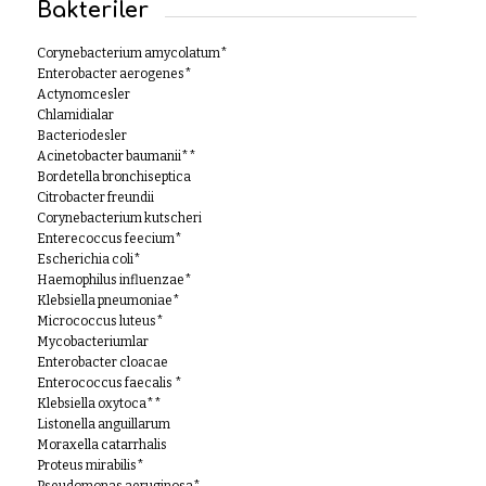
Bakteriler
Corynebacterium amycolatum*
Enterobacter aerogenes*
Actynomcesler
Chlamidialar
Bacteriodesler
Acinetobacter baumanii**
Bordetella bronchiseptica
Citrobacter freundii
Corynebacterium kutscheri
Enterecoccus feecium*
Escherichia coli*
Haemophilus influenzae*
Klebsiella pneumoniae*
Micrococcus luteus*
Mycobacteriumlar
Enterobacter cloacae
Enterococcus faecalis *
Klebsiella oxytoca**
Listonella anguillarum
Moraxella catarrhalis
Proteus mirabilis*