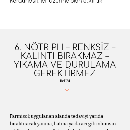
Keratinosit’ ler üzerine olan etkinlik
6. NÖTR PH – RENKSIZ –
KALINTI BIRAKMAZ –
YIKAMA VE DURULAMA
GEREKTIRMEZ
Ref.24
Farmisol; uygulanan alanda tedaviyi yarıda
bıraktıracak yanma, batma ya da acı gibi olumsuz