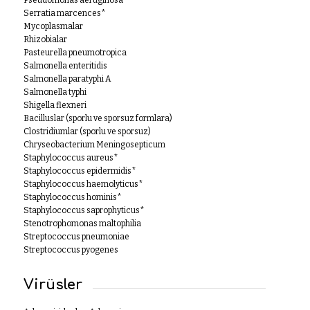
Pseudomonas aeruginosa*
Serratia marcences*
Mycoplasmalar
Rhizobialar
Pasteurella pneumotropica
Salmonella enteritidis
Salmonella paratyphi A
Salmonella typhi
Shigella flexneri
Bacilluslar (sporlu ve sporsuz formlara)
Clostridiumlar (sporlu ve sporsuz)
Chryseobacterium Meningosepticum
Staphylococcus aureus*
Staphylococcus epidermidis*
Staphylococcus haemolyticus*
Staphylococcus hominis*
Staphylococcus saprophyticus*
Stenotrophomonas maltophilia
Streptococcus pneumoniae
Streptococcus pyogenes
Virüsler