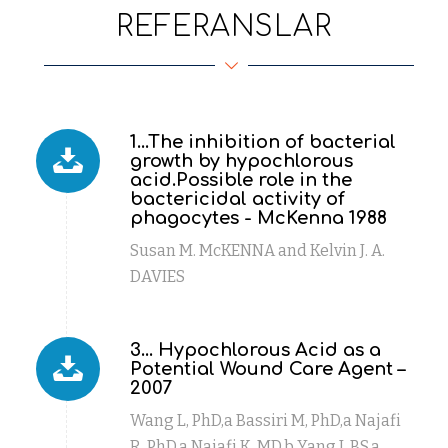
REFERANSLAR
1...The inhibition of bacterial
growth by hypochlorous
acid.Possible role in the
bactericidal activity of
phagocytes - McKenna 1988
Susan M. McKENNA and Kelvin J. A.
DAVIES
3... Hypochlorous Acid as a
Potential Wound Care Agent –
2007
Wang L, PhD,a Bassiri M, PhD,a Najafi
R, PhD,a Najafi K, MD,b Yang J, BS,a