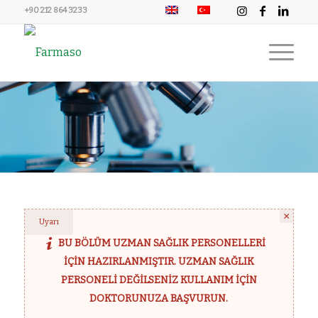
+90 212 864 3233
×
Uyarı
BU BÖLÜM UZMAN SAĞLIK PERSONELLERI
IÇIN HAZIRLANMIŞTIR. UZMAN SAĞLIK
PERSONELI DEĞILSENIZ KULLANIM IÇIN
DOKTORUNUZA BAŞVURUN.