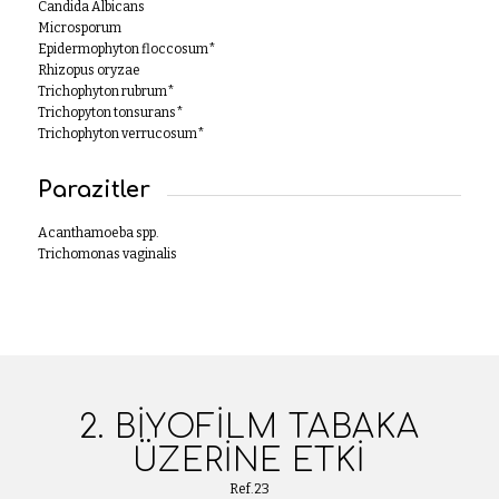
Candida Albicans
Microsporum
Epidermophyton floccosum*
Rhizopus oryzae
Trichophyton rubrum*
Trichopyton tonsurans*
Trichophyton verrucosum*
Parazitler
Acanthamoeba spp.
Trichomonas vaginalis
2. BIYOFILM TABAKA
ÜZERINE ETKI
Ref.23