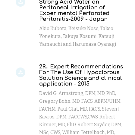
Strong Acid Water on
Peritoneal Irrigation of
Experimental Perforated
Peritonitis-2009 - Japan
Akio Kubota, Keisuke Nose, Takeo
Yonekura, Takuya Kosumi, Katsuji
Yamauchi and Harumasa Oyanagi
29... Expert Recommendations
For The Use Of Hypoclorous
Solution Science and clinical
application - 2015
David G. Armstrong, DPM, MD, PhD,
Gregory Bohn, MD, FACS, ABPM/UHM,
FACHM, Paul Glat, MD, FACS, Steven J.
Kavros, DPM, FACCWS,CWS, Robert
Kirsner, MD, PhD, Robert Snyder, DPM,
MSc, CWS, William Tettelbach, MD,