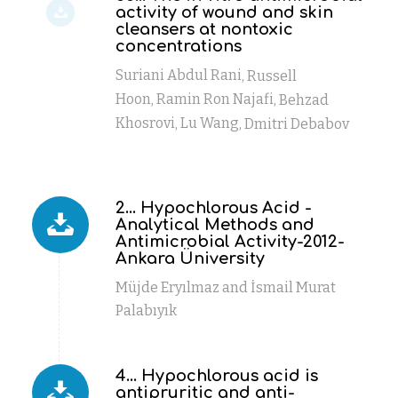
activity of wound and skin
cleansers at nontoxic
concentrations
Suriani Abdul Rani
Russell
,
Hoon
Ramin Ron Najafi
Behzad
,
,
Khosrovi
Lu Wang
Dmitri Debabov
,
,
2... Hypochlorous Acid -
Analytical Methods and
Antimicrobial Activity-2012-
Ankara Üniversity
Müjde Eryılmaz and İsmail Murat
Palabıyık
4... Hypochlorous acid is
antipruritic and anti-