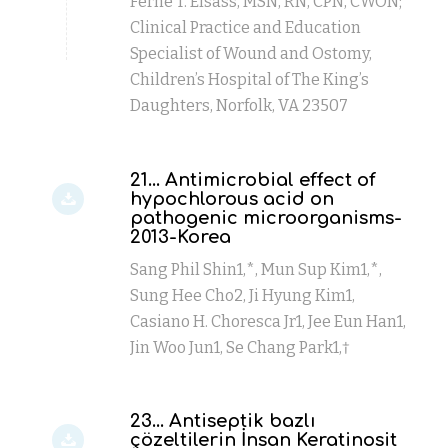
Ferne T. Elsass, MSN, RN, CPN, CWON;
Clinical Practice and Education
Specialist of Wound and Ostomy,
Children’s Hospital of The King’s
Daughters, Norfolk, VA 23507
21... Antimicrobial effect of
hypochlorous acid on
pathogenic microorganisms-
2013-Korea
Sang Phil Shin1,*, Mun Sup Kim1,*,
Sung Hee Cho2, Ji Hyung Kim1,
Casiano H. Choresca Jr1, Jee Eun Han1,
Jin Woo Jun1, Se Chang Park1,†
23... Antiseptik bazlı
çözeltilerin İnsan Keratinosit