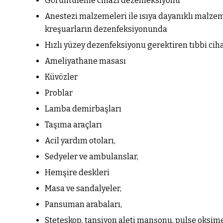
Görüntüleme cihazı dezenfeksiyonu
Anestezi malzemeleri ile ısıya dayanıklı malzeme
kreşuarların dezenfeksiyonunda
Hızlı yüzey dezenfeksiyonu gerektiren tıbbi ciha
Ameliyathane masası
Küvözler
Problar
Lamba demirbaşları
Taşıma araçları
Acil yardım otoları,
Sedyeler ve ambulanslar,
Hemşire deskleri
Masa ve sandalyeler,
Pansuman arabaları,
Steteskop, tansiyon aleti manşonu, pulse oksime