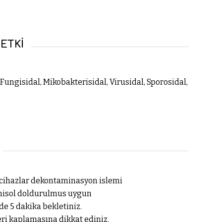
ETKİ
 Fungisidal, Mikobakterisidal, Virusidal, Sporosidal,
bi cihazlar dekontaminasyon islemi
rmisol doldurulmus uygun
de 5 dakika bekletiniz.
ri kaplamasına dikkat ediniz.