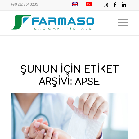
+90 212 864 3233
ŞUNUN IÇIN ETIKET
ARŞIVI:
APSE