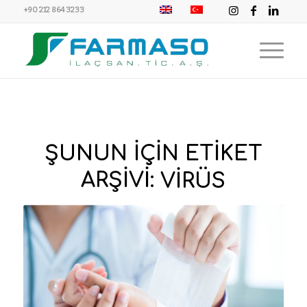
+90 212 864 3233
ŞUNUN IÇIN ETIKET
ARŞIVI:
VIRÜS